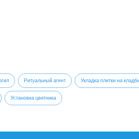
огил
Ритуальный агент
Укладка плитки на клад
Установка цветника