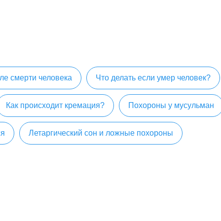
ле смерти человека
Что делать если умер человек?
Как происходит кремация?
Похороны у мусульман
ся
Летаргический сон и ложные похороны