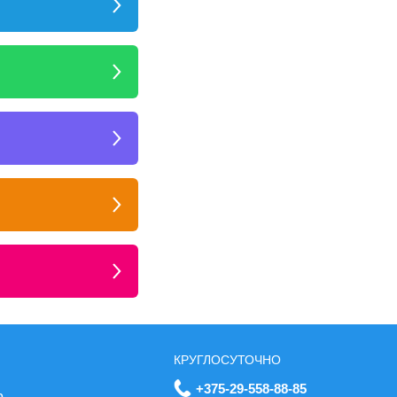
КРУГЛОСУТОЧНО
+375-29-558-88-85
р