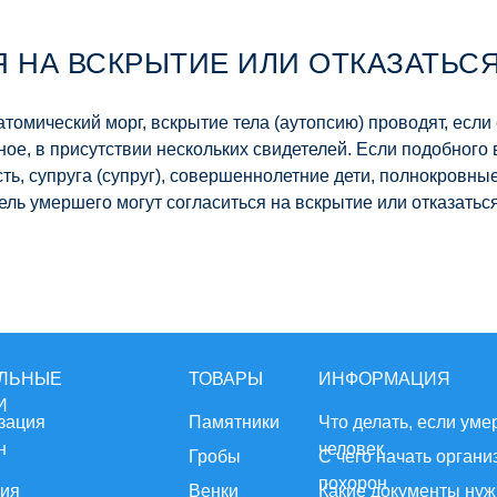
 НА ВСКРЫТИЕ ИЛИ ОТКАЗАТЬСЯ
атомический морг, вскрытие тела (аутопсию) проводят, если
тное, в присутствии нескольких свидетелей. Если подобног
сть, супруга (супруг), совершеннолетние дети, полнокровные
тель умершего могут согласиться на вскрытие или отказатьс
ЛЬНЫЕ
ТОВАРЫ
ИНФОРМАЦИЯ
И
зация
Памятники
Что делать, если уме
н
человек
Гробы
С чего начать орган
похорон
ия
Венки
Какие документы ну