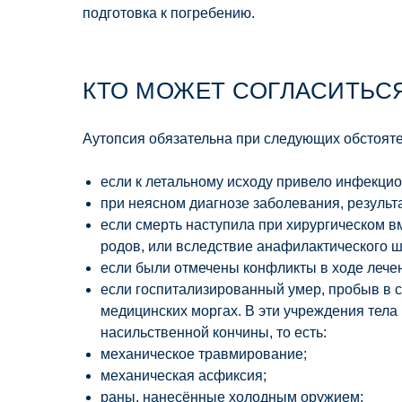
подготовка к погребению.
КТО МОЖЕТ СОГЛАСИТЬСЯ
Аутопсия обязательна при следующих обстояте
если к летальному исходу привело инфекци
при неясном диагнозе заболевания, результа
если смерть наступила при хирургическом в
родов, или вследствие анафилактического ш
если были отмечены конфликты в ходе лече
если госпитализированный умер, пробыв в с
медицинских моргах. В эти учреждения тела
насильственной кончины, то есть:
механическое травмирование;
механическая асфиксия;
раны, нанесённые холодным оружием;