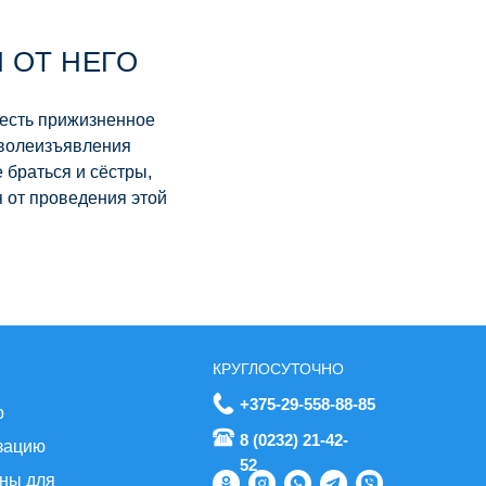
 ОТ НЕГО
 есть прижизненное
о волеизъявления
 браться и сёстры,
я от проведения этой
КРУГЛОСУТОЧНО
+375-29-558-88-85
р
8 (0232) 21-42-
изацию
52
жны для