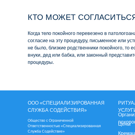
КТО МОЖЕТ СОГЛАСИТЬСЯ
Когда тело покойного перевезено в патологоан
согласие на эту процедуру, письменное или ус
не было, близкие родственники покойного, то е
внуки, дед или бабка, или законный представи
процедуры.
ООО «СПЕЦИАЛИЗИРОВАННАЯ
РИТУА
СЛУЖБА СОДЕЙСТВИЯ»
УСЛУГ
Органи
Общество с Ограниченной
похоро
Цены
Ответственностью «Специализированная
Служба Содействие»
Кремац