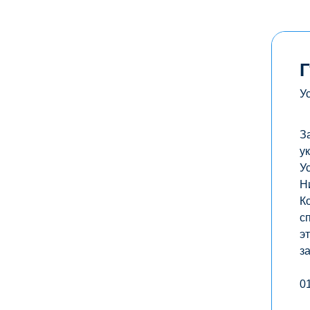
Г
У
З
у
У
Н
К
с
э
з
0