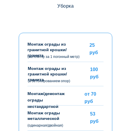
Уборка
Монтаж ограды из
25
гранитной крошки/
руб
гранита
(на плитку за 1 погонный метр)
Монтаж ограды из
100
гранитной крошки/
руб
гранита
(с бетонированием опор)
Монтаж/демонтаж
от 70
ограды
руб
нестандартной
Монтаж ограды
53
металлической
руб
(одинарная/двойная)