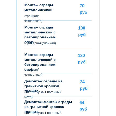
Монтаж ограды
70
металлической
руб
(тройная/
четвертная)
Монтаж ограды
100
металлической с
руб
бетонированием
опор
(одинарная/двойная)
Монтаж ограды
120
металлической с
руб
бетонированием
опор
(тройная/
четвертная)
Демонтаж ограды из
24
гранитной крошки/
руб
гранита
(на плитку за 1 погонный
метр)
Демонтаж-монтаж ограды
64
из гранитной крошки/
руб
гранита
(на плитку за 1 погонный