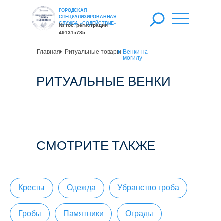
ГОРОДСКАЯ
СПЕЦИАЛИЗИРОВАННАЯ
СЛУЖБА «СОДЕЙСТВИЕ»
№ гос. регистрации
491315785
Главная
Ритуальные товары
Венки на
могилу
РИТУАЛЬНЫЕ ВЕНКИ
СМОТРИТЕ ТАКЖЕ
Кресты
Одежда
Убранство гроба
Гробы
Памятники
Ограды