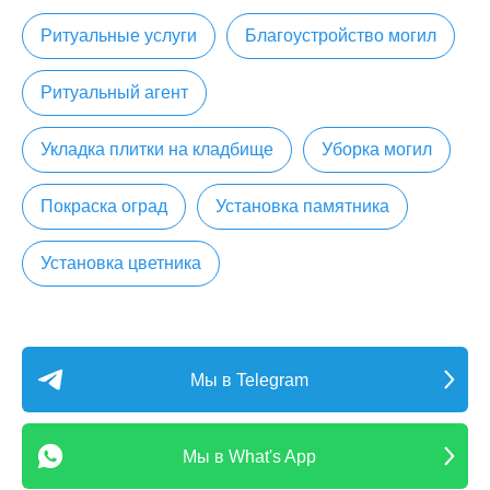
Ритуальные услуги
Благоустройство могил
Ритуальный агент
Укладка плитки на кладбище
Уборка могил
Покраска оград
Установка памятника
Установка цветника
Мы в Telegram
Мы в What's App