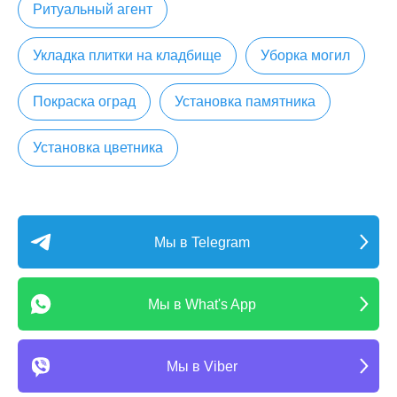
Ритуальный агент
Укладка плитки на кладбище
Уборка могил
Покраска оград
Установка памятника
Установка цветника
Мы в Telegram
Мы в What's App
Мы в Viber