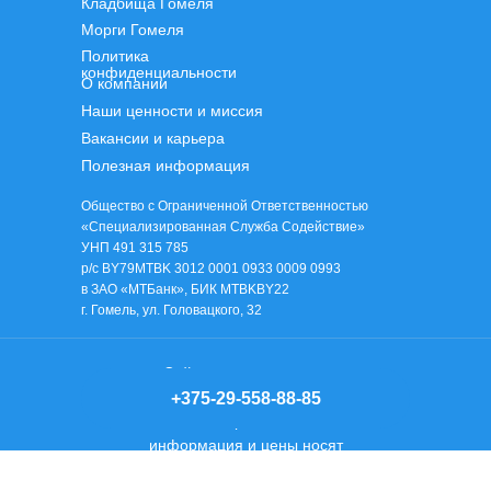
Кладбища Гомеля
Морги Гомеля
Политика
конфиденциальности
О компании
Наши ценности и миссия
Вакансии и карьера
Полезная информация
Общество с Ограниченной Ответственностью
«Специализированная Служба Содействие»
УНП 491 315 785
р/с BY79MTBK 3012 0001 0933 0009 0993
в ЗАО «МТБанк», БИК MTBKBY22
г. Гомель, ул. Головацкого, 32
Сайт ритуальных услуг
«Специализированная служба содействия»
+375-29-558-88-85
не является интернет магазином, вся
информация и цены носят
ознакомительный характер.
© 2004 —