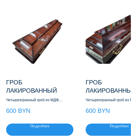
ГРОБ
ГРОБ
ЛАКИРОВАННЫЙ
ЛАКИРОВАННЫЙ
Четырехгранный гроб из МДФ,
Четырехгранный гроб из МД
обрамлен рейкой из хвойных пород
Доступен в двух вариантах:
600
BYN
600
BYN
лакированный и матовый
Подробнее
Подробнее