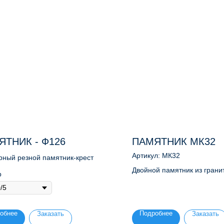
ЯТНИК - Ф126
ПАМЯТНИК МК32
Артикул:
МК32
ный резной памятник-крест
Двойной памятник из грани
р
мраморной крошки
обнее
Подробнее
Заказать
Заказать