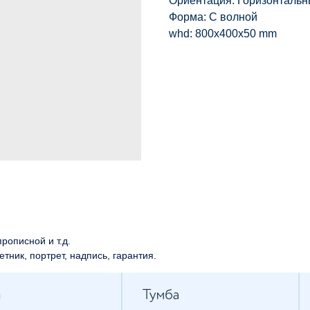
Ориентация: Горизонталь
Форма: С волной
whd: 800x400x50 mm
рописной и т.д.
етник, портрет, надпись, гарантия.