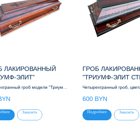
Б ЛАКИРОВАННЫЙ
ГРОБ ЛАКИРОВА
ИУМФ-ЭЛИТ"
"ТРИУМФ-ЭЛИТ СТ
хгранный гроб модели "Триумф-
Четырехгранный гроб, цвет
 Цвет Светлый дуб
дерево. Закрутки, внутренн
BYN
600
BYN
атлас
обнее
Подробнее
Заказать
Заказать