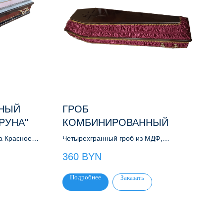
ННЫЙ
ГРОБ
РУНА"
КОМБИНИРОВАННЫЙ
а Красное
Четырехгранный гроб из МДФ,
яя обивка -
обрамленный деревянной рейкой.
360
BYN
Обивка - атлас
Подробнее
Заказать