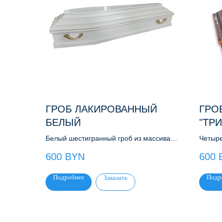
ГРОБ ЛАКИРОВАННЫЙ
ГРО
БЕЛЫЙ
"ТР
Белый шестигранный гроб из массива
Четыре
хвойных и лиственных пород
элит".
600
BYN
600
Подробнее
Подр
Заказать