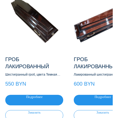
ГРОБ
ГРОБ
ЛАКИРОВАННЫЙ
ЛАКИРОВАННЫЙ
Шестигранный гроб, цвета Темная
Лакированный шестигранный
вишня. Массив хвойных и лиственных
обрамлен рейкой из хвойных
550
BYN
600
BYN
пород
Подробнее
Подробнее
Заказать
Заказать