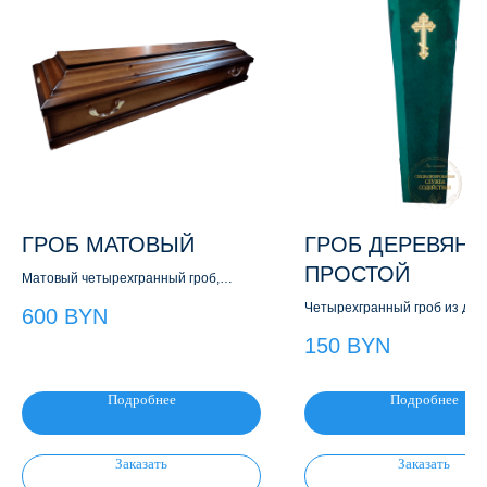
ГРОБ МАТОВЫЙ
ГРОБ ДЕРЕВЯН
ПРОСТОЙ
Матовый четырехгранный гроб,
состаренная текстура
Четырехгранный гроб из дер
600
BYN
обивка: сатин или бархат
150
BYN
Подробнее
Подробнее
Заказать
Заказать