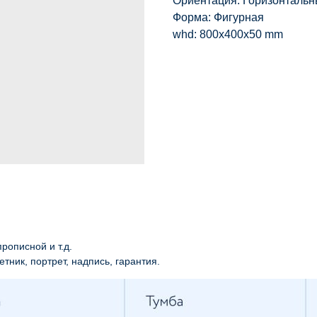
Ориентация: Горизонталь
Форма: Фигурная
whd: 800x400x50 mm
рописной и т.д.
етник, портрет, надпись, гарантия.