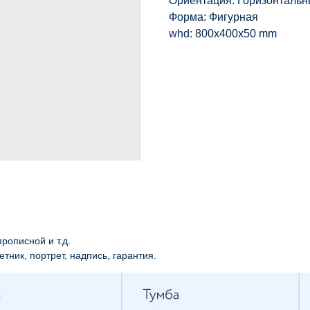
Ориентация: Горизонталь
Форма: Фигурная
whd: 800x400x50 mm
рописной и т.д.
етник, портрет, надпись, гарантия.