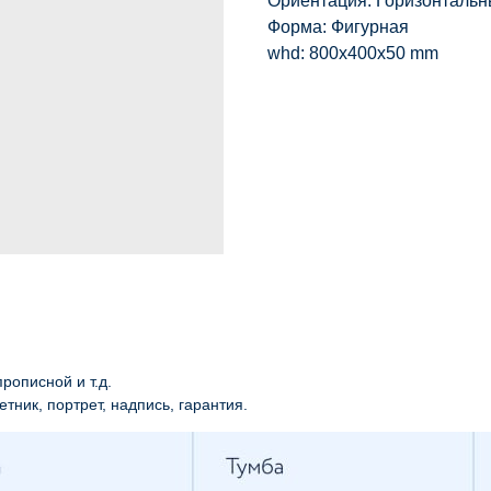
Ориентация: Горизонталь
Форма: Фигурная
whd: 800x400x50 mm
рописной и т.д.
етник, портрет, надпись, гарантия.