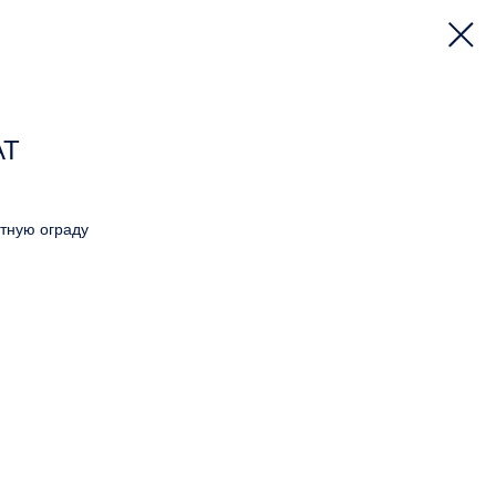
АТ
тную ограду