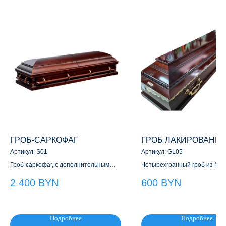
ГРОБ-САРКОФАГ
ГРОБ ЛАКИРОВАНН
Артикул:
S01
Артикул:
GL05
Гроб-саркофаг, с дополнительным
Четырехгранный гроб из МД
декором. Доступен в двух вариантах:
Доступен в двух вариантах:
2 400
BYN
600
BYN
матовый и глянцевый
лакированный и матовый
Подробнее
Подробнее