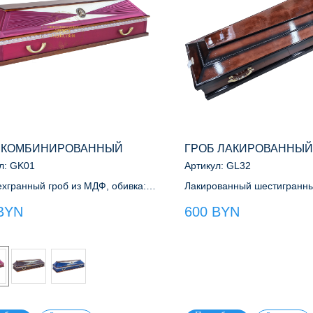
 КОМБИНИРОВАННЫЙ
ГРОБ ЛАКИРОВАННЫЙ
л:
GK01
Артикул:
GL32
хгранный гроб из МДФ, обивка:
Лакированный шестигранны
или бархат
обрамлен рейкой из хвойн
BYN
600
BYN