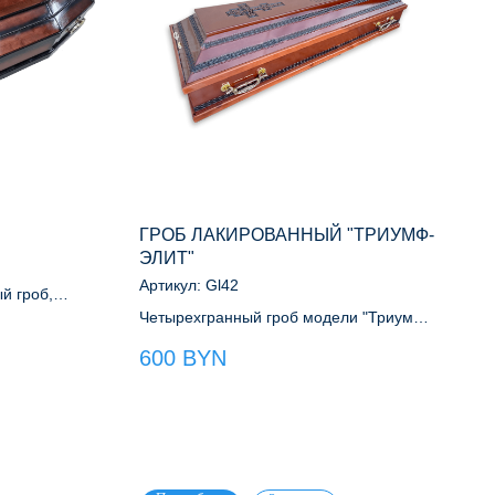
ГРОБ ЛАКИРОВАННЫЙ "ТРИУМФ-
ЭЛИТ"
Артикул:
Gl42
й гроб,
ых пород
Четырехгранный гроб модели "Триумф-
элит". Цвет Светлый дуб
600
BYN