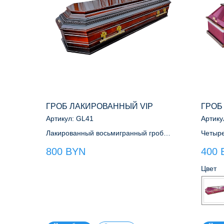
ГРОБ ЛАКИРОВАННЫЙ VIP
ГРОБ
Артикул:
GL41
Артику
Лакированный восьмигранный гроб
Четыре
класса VIP. Цвет Орех
сатин 
800
BYN
400
Цвет